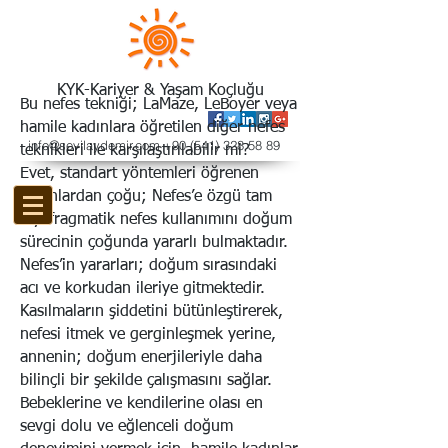
KYK-Kariyer & Yaşam Koçluğu
Bu nefes tekniği; LaMaze, LeBoyer veya
hamile kadınlara öğretilen diğer nefes
info@sevilaydemir.com
+90 (541) 328
58 89
teknikleri ile karşılaştırılabilir mi?
Evet, standart yöntemleri öğrenen
kadınlardan çoğu; Nefes’e özgü tam
diyafragmatik nefes kullanımını doğum
sürecinin çoğunda yararlı bulmaktadır.
Nefes’in yararları; doğum sırasındaki
acı ve korkudan ileriye gitmektedir.
Kasılmaların şiddetini bütünleştirerek,
nefesi itmek ve gerginleşmek yerine,
annenin; doğum enerjileriyle daha
bilinçli bir şekilde çalışmasını sağlar.
Bebeklerine ve kendilerine olası en
sevgi dolu ve eğlenceli doğum