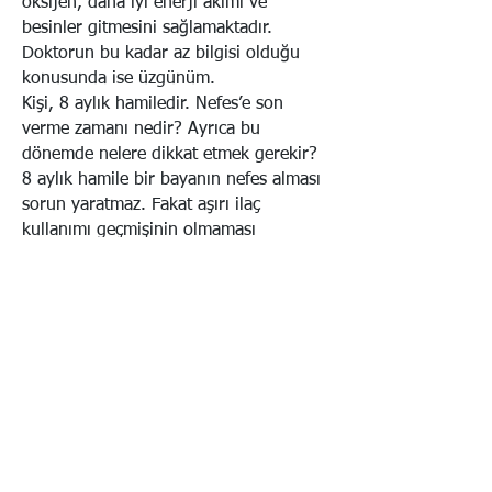
oksijen, daha iyi enerji akımı ve
besinler gitmesini sağlamaktadır.
Doktorun bu kadar az bilgisi olduğu
konusunda ise üzgünüm.
Kişi, 8 aylık hamiledir. Nefes’e son
verme zamanı nedir? Ayrıca bu
dönemde nelere dikkat etmek gerekir?
8 aylık hamile bir bayanın nefes alması
sorun yaratmaz. Fakat aşırı ilaç
kullanımı geçmişinin olmaması
gerekmektedir, aksi halde bu toksinler
seans sırasında bebeğe geçebilir. Ayrıca
en az 60 derecelik bir açıyla
desteklendiğinden emin olunuz,
böylece bebeğin ağırlığı bir damar
üzerine binmez. Bundan başka, karın
bölgesinde vücut haritası
yapılmamalıdır, buna karşın o
bölgelerde az miktarda baskı
uygulanabilir. Omuz noktaları veya alt iç