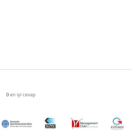
ı
0
en iyi cevap