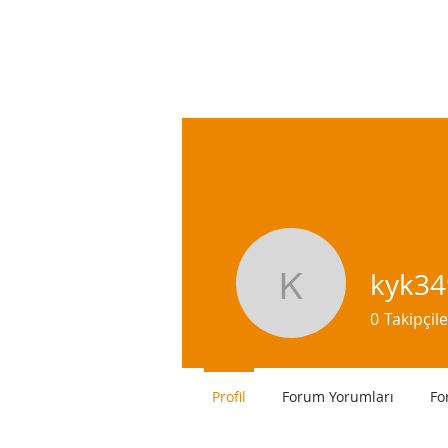
kyk34
kyk349
0
Takipçile
Profil
Forum Yorumları
Fo