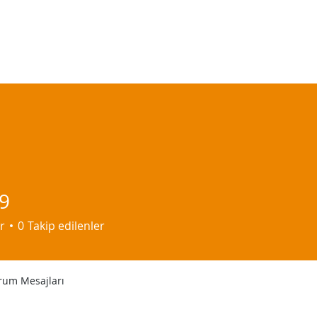
9
r
0
Takip edilenler
rum Mesajları